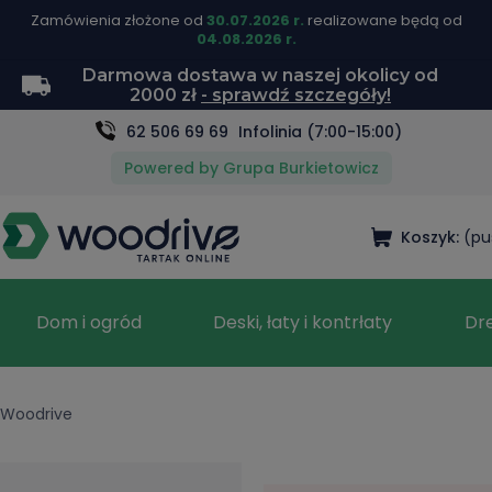
Zamówienia złożone od
30.07.2026 r.
realizowane będą od
04.08.2026 r.
Darmowa dostawa w naszej okolicy od
2000 zł
- sprawdź szczegóły!
62 506 69 69
Infolinia (7:00-15:00)
Powered by Grupa Burkietowicz
Koszyk:
(pu
Dom i ogród
Deski, łaty i kontrłaty
Dr
Woodrive