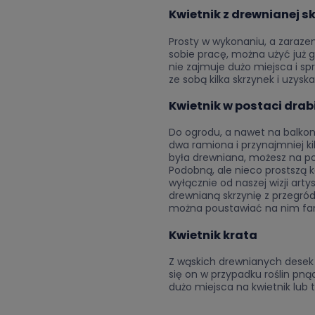
Kwietnik z drewnianej s
Prosty w wykonaniu, a zarazem
sobie pracę, można użyć już g
nie zajmuje dużo miejsca i sp
ze sobą kilka skrzynek i uzys
Kwietnik w postaci drabi
Do ogrodu, a nawet na balkon 
dwa ramiona i przynajmniej kil
była drewniana, możesz na po
Podobną, ale nieco prostszą ko
wyłącznie od naszej wizji ar
drewnianą skrzynię z przegród
można poustawiać na nim fan
Kwietnik krata
Z wąskich drewnianych desek 
się on w przypadku roślin pn
dużo miejsca na kwietnik lub 