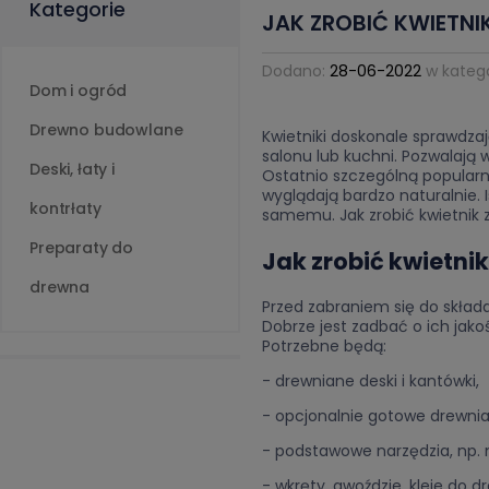
Kategorie
JAK ZROBIĆ KWIETNI
Dodano:
28-06-2022
w katego
Dom i ogród
Drewno budowlane
Kwietniki doskonale sprawdzają
salonu lub kuchni. Pozwalają 
Deski, łaty i
Ostatnio szczególną popularno
wyglądają bardzo naturalnie.
kontrłaty
samemu. Jak zrobić kwietnik 
Preparaty do
Jak zrobić kwietni
drewna
Przed zabraniem się do składa
Dobrze jest zadbać o ich jako
Potrzebne będą:
- drewniane deski i kantówki,
- opcjonalnie gotowe drewnia
- podstawowe narzędzia, np. m
- wkręty, gwoździe, kleje do d