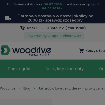
Zamówienia złożone od
30.07.2026 r.
realizowane będą od
04.08.2026 r.
Darmowa dostawa w naszej okolicy od
2000 zł
- sprawdź szczegóły!
62 506 69 69
Infolinia (7:00-15:00)
Powered by Grupa Burkietowicz
Koszyk:
(pu
Dom i ogród
Deski, łaty i kontrłaty
Dr
Woodrive
Blog
Jak zrobić kwietnik z desek – praktyczne