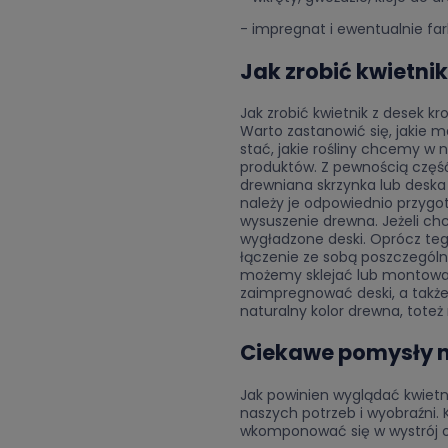
- impregnat i ewentualnie far
Jak zrobić kwietni
Jak zrobić kwietnik z desek k
Warto zastanowić się, jakie 
stać, jakie rośliny chcemy w
produktów. Z pewnością część
drewniana skrzynka lub desk
należy je odpowiednio przygo
wysuszenie drewna. Jeżeli ch
wygładzone deski. Oprócz teg
łączenie ze sobą poszczegól
możemy sklejać lub montować
zaimpregnować deski, a także
naturalny kolor drewna, toteż
Ciekawe pomysły na
Jak powinien wyglądać kwietni
naszych potrzeb i wyobraźni.
wkomponować się w wystrój o