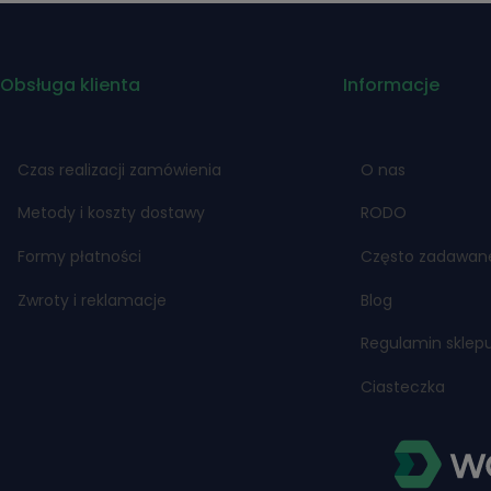
Obsługa klienta
Informacje
Czas realizacji zamówienia
O nas
Metody i koszty dostawy
RODO
Formy płatności
Często zadawan
Zwroty i reklamacje
Blog
Regulamin sklep
Ciasteczka