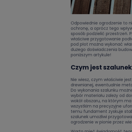
Odpowiednie ogrodzenie to ni
ochronę, a oprócz tego wpływ
sposób podzielić przestrzeń. 
właściwe przygotowanie podł
pod płot można wykonać włas
dużego doświadczenia budowl
poniższym artykule!
Czym jest szalunek
Nie wiesz, czym właściwie jest
drewnianej, ewentualnie met
Do
wykonania szalunku
można 
wybór materiału zależy od do
wokół obszaru, na którym ma
wszystkim na precyzyjne ufor
temu fundament zyskuje stabi
szalunek umożliwi przygotowa
ogrodzenie w pionie przez wiel
Warto mieć świadomość tego, 