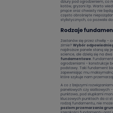
dziury pod ogrodzeniem, co m
kotów, gryzoni itp. Warto wied
pnące oraz chwasty nie będą 
często obrośnięte niepożąda
stylistycznych, co pozwala do
Rodzaje fundamen
Zastanów się przez chwilę - c
zimie?
Wybór odpowiedniego
najdroższe panele staną się
science, ale dzielą się na dw
fundamentowe
. Fundament 
ogrodzeniami - konstrukcje be
podstawy. Taki fundament bie
zapewniając mu maksymalną st
które szykuje nam przemarzaj
A co z lżejszymi rozwiązaniam
panelowych czy siatkowych -
punktowo, pod słupkami mont
kluczowych punktach da ci st
rodzaj fundamentu, nie możes
poziom przemarzania gru
szerokości fundamentu oraz o