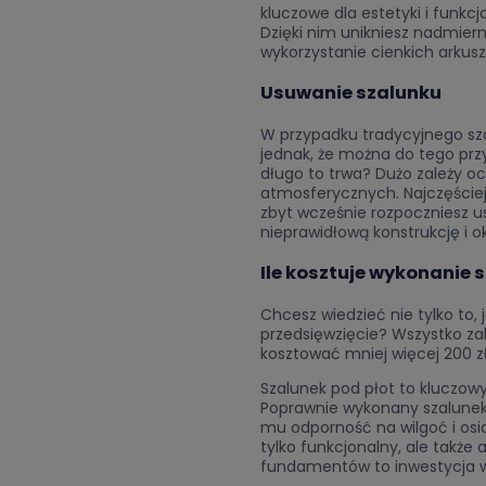
kluczowe dla estetyki i funkcj
Dzięki nim unikniesz nadmie
wykorzystanie cienkich arkuszy
Usuwanie szalunku
W przypadku tradycyjnego szal
jednak, że można do tego prz
długo to trwa? Dużo zależy 
atmosferycznych. Najczęściej 
zbyt wcześnie rozpoczniesz u
nieprawidłową konstrukcję i ok
Ile kosztuje wykonanie 
Chcesz wiedzieć nie tylko to, 
przedsięwzięcie? Wszystko zal
kosztować mniej więcej 200 zł
Szalunek pod płot to kluczow
Poprawnie wykonany szalunek 
mu odporność na wilgoć i osia
tylko funkcjonalny, ale także 
fundamentów to inwestycja w