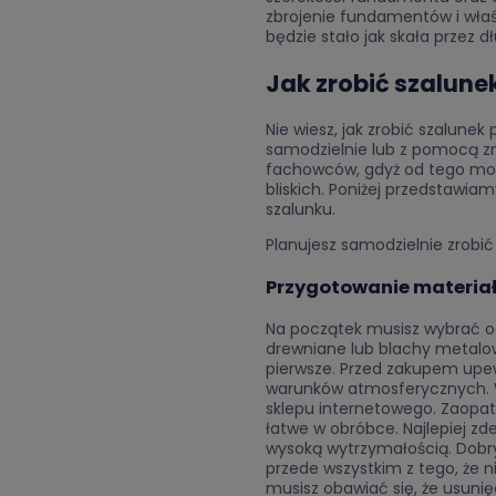
zbrojenie fundamentów i właś
będzie stało jak skała przez d
Jak zrobić szalune
Nie wiesz, jak zrobić szalune
samodzielnie lub z pomocą zna
fachowców, gdyż od tego może
bliskich. Poniżej przedstawia
szalunku.
Planujesz samodzielnie zrobić
Przygotowanie materiał
Na początek musisz wybrać o
drewniane lub blachy metal
pierwsze. Przed zakupem upewn
warunków atmosferycznych. W
sklepu internetowego. Zaopat
łatwe w obróbce. Najlepiej z
wysoką wytrzymałością. Dobr
przede wszystkim z tego, że n
musisz obawiać się, że usunięc