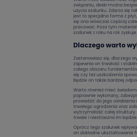
związaniu, deski można bezpi
użycia szalunku. Zdarza się t
jest to specjalna forma z pł
się ona wówczas częścią całej 
pracować. Poza tym materiał 
szalunek z roku na rok zyskuje
Dlaczego warto wy
Zastanawiasz się, dlaczego w
zapewnia on trwałość i stabi
całego obszaru fundamentów. 
się czy też uszkodzenia spo
Będzie on także bardziej od
Warto również mieć świadomoś
poprawnie wykonany, zabezp
prowadzić do jego osłabienia
trwałego ogrodzenia oraz soli
wytrzymałość całej struktur
trwałe i niestraszna im będzie
Oprócz tego szalunek wpływa 
on dokładne ukształtowanie 