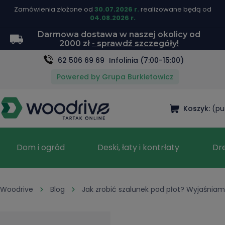
Zamówienia złożone od
30.07.2026 r.
realizowane będą od
04.08.2026 r.
Darmowa dostawa w naszej okolicy od
2000 zł
- sprawdź szczegóły!
62 506 69 69
Infolinia (7:00-15:00)
Powered by Grupa Burkietowicz
Koszyk:
(pu
Dom i ogród
Deski, łaty i kontrłaty
Dr
Woodrive
Blog
Jak zrobić szalunek pod płot? Wyjaśniamy