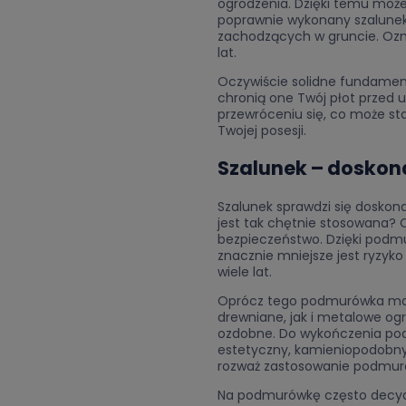
ogrodzenia. Dzięki temu możes
poprawnie wykonany szalune
zachodzących w gruncie. Ozna
lat.
Oczywiście solidne fundament
chronią one Twój płot przed 
przewróceniu się, co może st
Twojej posesji.
Szalunek – doskon
Szalunek sprawdzi się doskon
jest tak chętnie stosowana? 
bezpieczeństwo. Dzięki podmu
znacznie mniejsze jest ryzyko
wiele lat.
Oprócz tego podmurówka ma z
drewniane, jak i metalowe og
ozdobne. Do wykończenia podm
estetyczny, kamieniopodobny 
rozważ zastosowanie podmur
Na podmurówkę często decydu