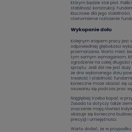
którym będzie stał płot. Palik
stabilność konstrukcji. Funda
kluczowe dla jego stabilnośc
równomierne rozłożenie fun
Wykopanie dołu
Kolejnym etapem pracy jest 
odpowiedniej głębokości wy
przemarzania. Warto mieć św
tym samym wymaganiom, któ
ogrodzenie na całej długości
sprzętu. Jeśli dół nie jest du
że dno wykonanego dołu powi
trwałość i stabilność fundame
konieczne może okazać się uży
osuwaniu się podczas prac 
Najgłębiej trzeba kopać w prz
Zasada ta dotyczy także ziemi
znaczenie mają również indyw
okazuje się konieczna budowa
precyzji i umiejętności.
Warto dodać, że w przypadku