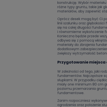
konstrukcję. Wybór materiału
różne typy gruntu, takie jak
materiałów, aby zapewnić st
Oprócz desek mogą być Ci pot
linii szalunku oraz głębokośc
się na całej długości fundam
i równomierne wykończenie fo
Konieczna będzie przede wszy
odbywa się z pomocą wkrętów.
materiały do zbrojenia fund
dodatkowym zabezpieczeniem 
zwiększy wytrzymałość betonu
Przygotowanie miejsca
W zależności od tego, jaki r
fundamentów. Najczęstsze s
słupkami. W przypadku ciężkic
miały one minimum 80 cm głę
poziomu przemarzania gruntu. 
fundamentowe.
Zanim rozpoczniesz wykonywan
ogrodzenia oraz położenie sł