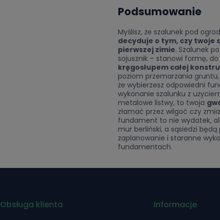
Podsumowanie
Myślisz, że szalunek pod ogrod
decyduje o tym, czy twoje o
pierwszej zimie
. Szalunek p
sojusznik – stanowi formę, do
kręgosłupem całej konstru
poziom przemarzania gruntu, 
że wybierzesz odpowiedni fun
wykonanie szalunku z użyciem
metalowe listwy, to twoja
gwa
złamać przez wilgoć czy zmia
fundament to nie wydatek, a
mur berliński, a sąsiedzi będą 
zaplanowanie i staranne wyko
fundamentach.
Obsługa klienta
Informacje