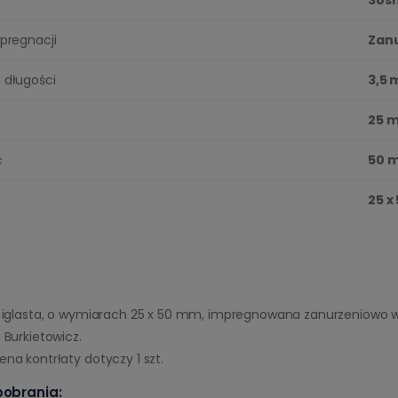
pregnacji
Zanu
 długości
3,5 
25 
ć
50 
25 x
a iglasta, o wymiarach 25 x 50 mm, impregnowana zanurzeniowo 
 Burkietowicz.
na kontrłaty dotyczy 1 szt.
 pobrania: