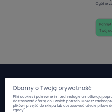
Ogólne z
Pamięta
Twój ad
Obsługa klienta
Informac
Dbamy o Twoją prywatność
Pliki cookies i pokrewne im technologie umożliwiają pop
Czas realizacji zamówienia
O nas
dostosować ofertę do Twoich potrzeb. Możesz zaakcepto
plików i przejść do sklepu lub dostosować użycie plików d
Metody i koszty dostawy
RODO
zgody".