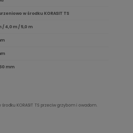
rzeniowo w środku KORASIT TS
m / 4,0 m / 5,0 m
mm
mm
 50 mm
w środku KORASIT TS przeciw grzybom i owadom.