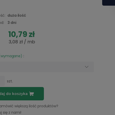
ść:
duża ilość
od:
3 dni
10,79 zł
3,08 zł
/ mb
(wymagane)
:
szt.
aj do koszyka
amówić większą ilość produktów?
j się z nami!