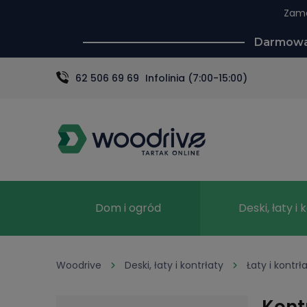
Zamó
Darmowa 
62 506 69 69
Infolinia (7:00-15:00)
Dom i ogród
Deski, łaty i 
Woodrive
Deski, łaty i kontrłaty
Łaty i kontrł