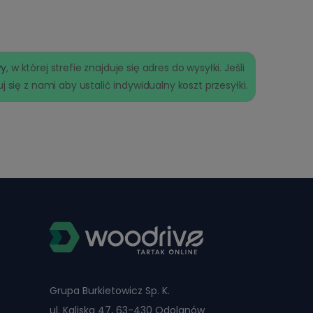
wy
, w której strefie znajduje się adres do wysyłki. Jeśli
 się z nami aby ustalić indywidualny koszt przesyłki.
Grupa Burkietowicz Sp. K.
ul. Kaliska 47, 63-430 Odolanów