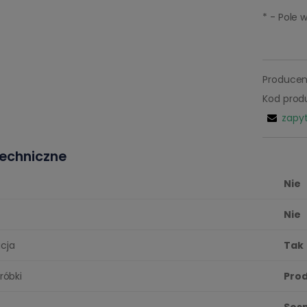
*
- Pole
Producen
Kod prod
zapyt
echniczne
Nie
Nie
cja
Tak
róbki
Prod
Sos