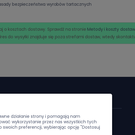
asady bezpieczeństwa wyrobów tartacznych
j o kosztach dostawy. Sprawdź na stronie
Metody i koszty dosta
res do wysyłki znajduje się poza strefami dostaw, wtedy skontaktuj
je
Moje konto
rawne działanie strony i pomagają nam
Twoje zamówienia
wać wykorzystanie przez nas wszystkich tych
o swoich preferencji, wybierając opcję "Dostosuj
Ustawienia konta