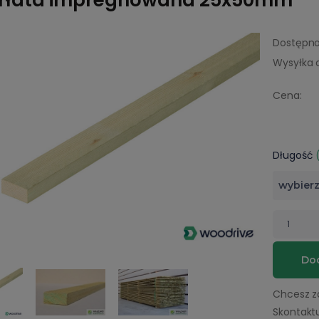
rłata impregnowana 25x50mm
Dostępno
Wysyłka 
Cena:
Długość
Dod
Chcesz z
Skontaktu