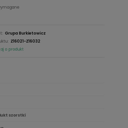
 wymagane
t:
Grupa Burkietowicz
uktu:
Z16021-Z16032
aj o produkt
ukt szorstki
na