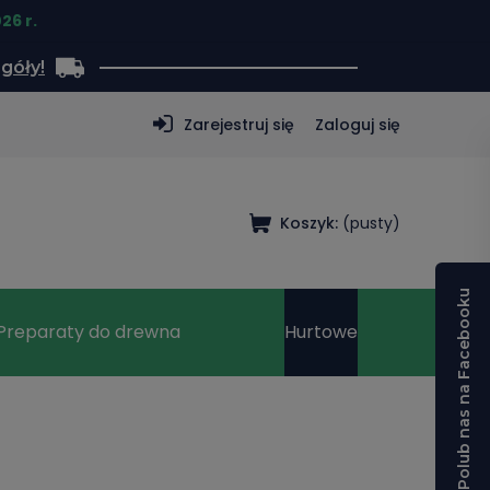
26 r.
góły!
Zarejestruj się
Zaloguj się
Koszyk:
(pusty)
Polub nas na Facebooku
Preparaty do drewna
Hurtowe