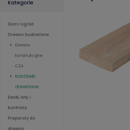
Kategorie
Dom i ogród
Drewno budowlane
Drewno
konstrukcyjne
C24
Kantówki
drewniane
Deski, łaty i
kontrłaty
Preparaty do
drewna