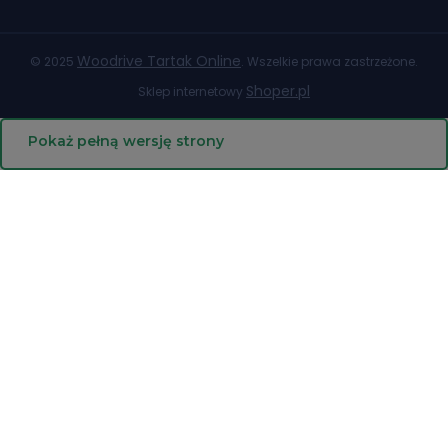
Woodrive Tartak Online
© 2025
. Wszelkie prawa zastrzeżone.
Shoper.pl
Sklep internetowy
Pokaż pełną wersję strony