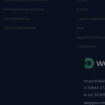
Czas realizacji zamówienia
O nas
Metody i koszty dostawy
RODO
Formy płatności
Często zadawan
Zwroty i reklamacje
Blog
Regulamin sklep
Ciasteczka
Grupa Burkiet
ul. Kaliska 
Nr tel.:
62 50
sklep@woodri