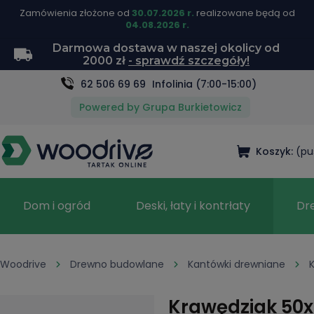
Zamówienia złożone od
30.07.2026 r.
realizowane będą od
04.08.2026 r.
Darmowa dostawa w naszej okolicy od
2000 zł
- sprawdź szczegóły!
62 506 69 69
Infolinia (7:00-15:00)
Powered by Grupa Burkietowicz
Koszyk:
(pu
Dom i ogród
Deski, łaty i kontrłaty
Dr
Woodrive
Drewno budowlane
Kantówki drewniane
Krawędziak 5