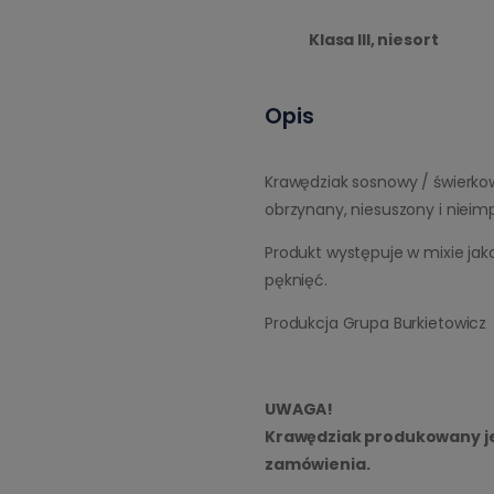
Klasa III, niesort
Opis
Krawędziak sosnowy / świerko
obrzynany, niesuszony i nieimp
Produkt występuje w mixie jak
pęknięć.
Produkcja Grupa Burkietowicz
UWAGA!
Krawędziak produkowany jes
zamówienia.