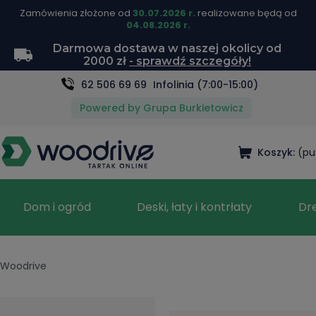
Zamówienia złożone od
30.07.2026 r.
realizowane będą od
04.08.2026 r.
Darmowa dostawa w naszej okolicy od
2000 zł
- sprawdź szczegóły!
62 506 69 69
Infolinia (7:00-15:00)
Powered by Grupa Burkietowicz
Koszyk:
(pu
Dom i ogród
Deski, łaty i kontrłaty
Dr
Woodrive